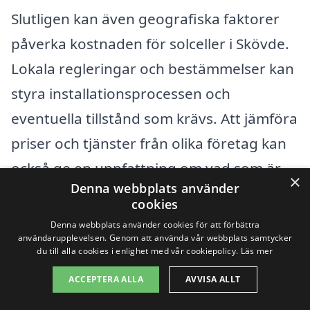
Slutligen kan även geografiska faktorer
påverka kostnaden för solceller i Skövde.
Lokala regleringar och bestämmelser kan
styra installationsprocessen och
eventuella tillstånd som krävs. Att jämföra
priser och tjänster från olika företag kan
också ge en uppfattning om vad som är
×
Denna webbplats använder
rimligt i området. Genom att använda
cookies
plattformar som solceller-kostnad.se kan
Denna webbplats använder cookies för att förbättra
användarupplevelsen. Genom att använda vår webbplats samtycker
du enkelt få flera offerter från
du till alla cookies i enlighet med vår cookiepolicy.
Läs mer
kvalificerade installatörer i din närhet.
ACCEPTERA ALLA
AVVISA ALLT
Detta gör det möjligt att hitta det mest