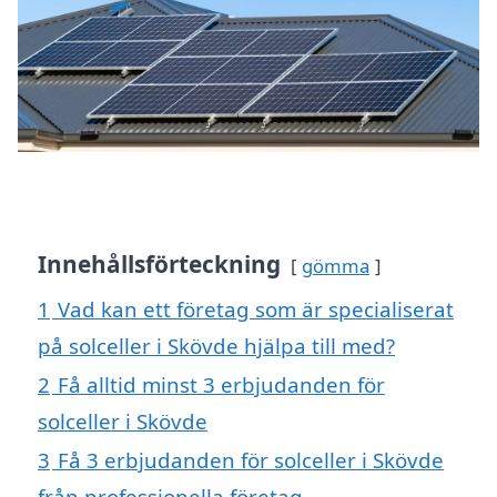
Innehållsförteckning
gömma
1
Vad kan ett företag som är specialiserat
på solceller i Skövde hjälpa till med?
2
Få alltid minst 3 erbjudanden för
solceller i Skövde
3
Få 3 erbjudanden för solceller i Skövde
från professionella företag