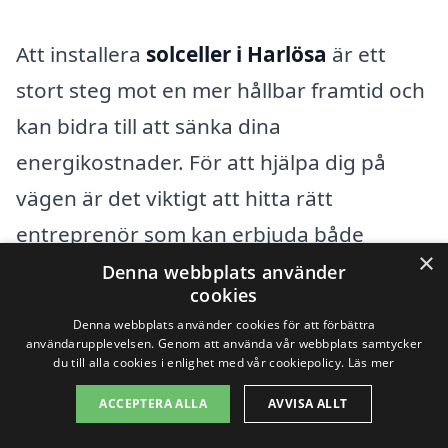
Att installera
solceller i Harlösa
är ett
stort steg mot en mer hållbar framtid och
kan bidra till att sänka dina
energikostnader. För att hjälpa dig på
vägen är det viktigt att hitta rätt
entreprenör som kan erbjuda både
×
kompetens och bra priser. Det finns flera
Denna webbplats använder
cookies
städer i närheten av Harlösa där du kan
Denna webbplats använder cookies för att förbättra
hitta professionella företag inom
användarupplevelsen. Genom att använda vår webbplats samtycker
du till alla cookies i enlighet med vår cookiepolicy.
Läs mer
solenergi. Genom att anlita en lokal
ACCEPTERA ALLA
AVVISA ALLT
expert kan du få en skräddarsydd lösning