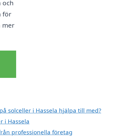
a och
n för
n mer
å solceller i Hassela hjälpa till med?
r i Hassela
från professionella företag