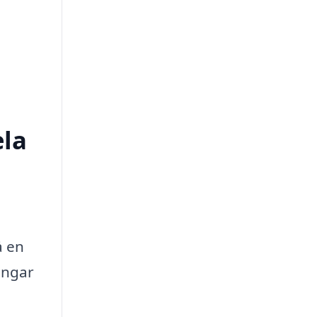
ela
å en
ingar