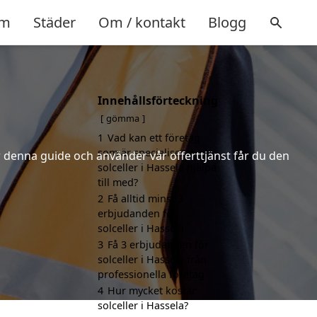
m
Städer
Om / kontakt
Blogg
Innehållsförteckning
gömma
1
Vad kan ett företag
som är specialiserat på
er denna guide och använder vår offerttjänst får du den
solceller i Hassela hjälpa
till med?
2
Få alltid minst 3
erbjudanden för
solceller i Hassela
3
Få 3 erbjudanden för
solceller i Hassela från
professionella företag
4
Hur mycket kostar
solceller i Hassela?