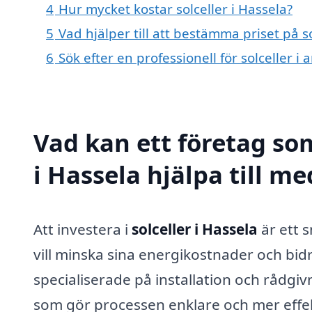
4
Hur mycket kostar solceller i Hassela?
5
Vad hjälper till att bestämma priset på so
6
Sök efter en professionell för solceller 
Vad kan ett företag som
i Hassela hjälpa till me
Att investera i
solceller i Hassela
är ett 
vill minska sina energikostnader och bidr
specialiserade på installation och rådgiv
som gör processen enklare och mer effek