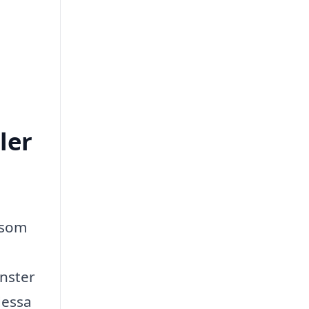
ler
 som
änster
dessa