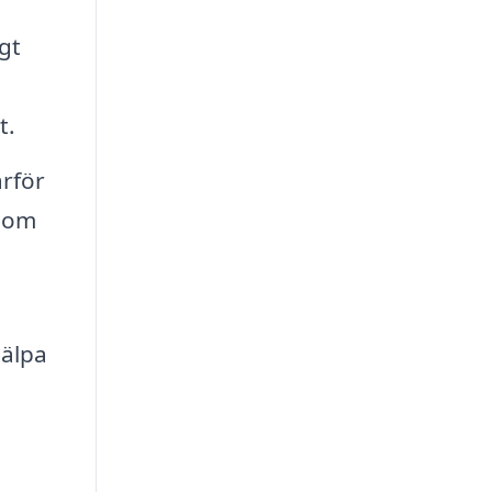
gt
t.
ärför
g om
jälpa