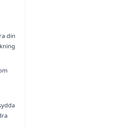
r
ra din
ukning
som
rsydda
dra