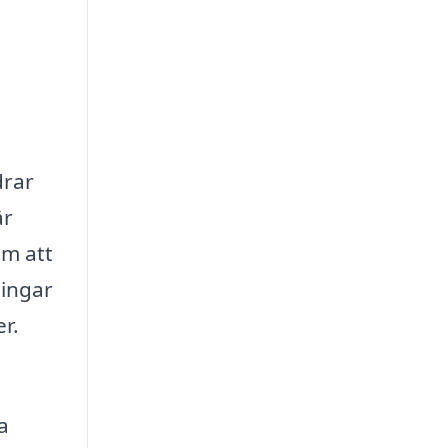
drar
är
om att
ningar
r.
a