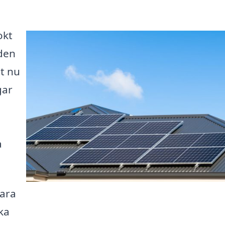
okt
 den
t nu
gar
a
bara
ka