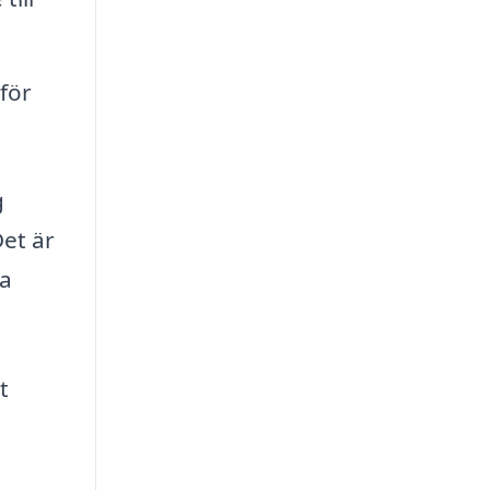
för
g
Det är
ga
t