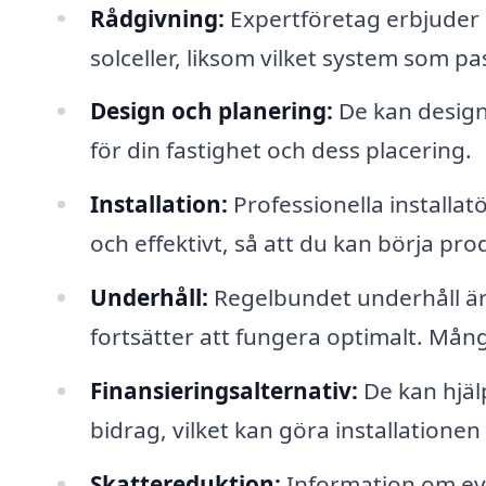
Rådgivning:
Expertföretag erbjuder r
solceller, liksom vilket system som pa
Design och planering:
De kan design
för din fastighet och dess placering.
Installation:
Professionella installat
och effektivt, så att du kan börja p
Underhåll:
Regelbundet underhåll är vi
fortsätter att fungera optimalt. Mång
Finansieringsalternativ:
De kan hjälp
bidrag, vilket kan göra installation
Skattereduktion:
Information om eve