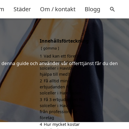
m
Städer
Om / kontakt
Blogg
Innehållsförteckning
gömma
1
Vad kan ett företag
som är specialiserat på
er denna guide och använder vår offerttjänst får du den
solceller i Havsbaden
hjälpa till med?
2
Få alltid minst 3
erbjudanden för
solceller i Havsbaden
3
Få 3 erbjudanden för
solceller i Havsbaden
från professionella
företag
4
Hur mycket kostar