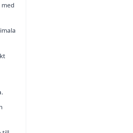
a med
timala
kt
a.
h
till