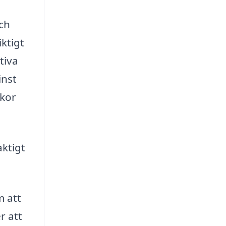
ch
iktigt
tiva
inst
lkor
aktigt
m att
r att