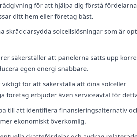
ådgivning för att hjälpa dig förstå fördelarn
ssar ditt hem eller företag bäst.
a skräddarsydda solcellslösningar som är op
örer säkerställer att panelerna sätts upp korre
roducera egen energi snabbare.
ktigt för att säkerställa att dina solceller
a företag erbjuder även serviceavtal för dett
a till att identifiera finansieringsalternativ oc
en mer ekonomiskt överkomlig.
ntuella skattefördelar och avdrag relaterade 