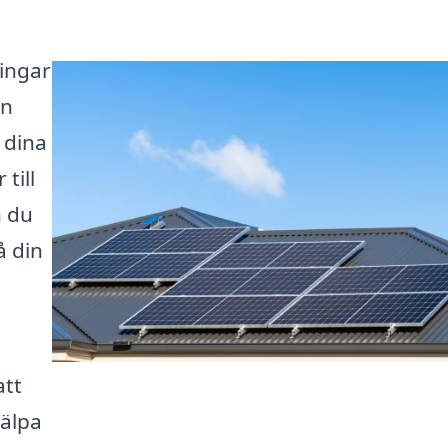
ningar
en
 dina
till
n du
å din
att
jälpa