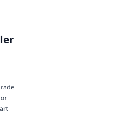
ler
erade
gör
art