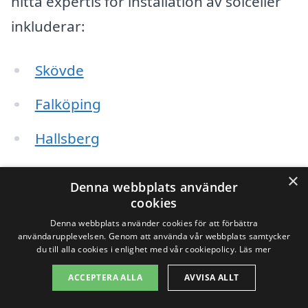
hitta expertis för installation av solceller
inkluderar:
Skövde
Falköping
Hallsberg
Tidaholm
×
Denna webbplats använder
cookies
Lidköping
Denna webbplats använder cookies för att förbättra
användarupplevelsen. Genom att använda vår webbplats samtycker
Götene
du till alla cookies i enlighet med vår cookiepolicy.
Läs mer
Mariestad
ACCEPTERA ALLA
AVVISA ALLT