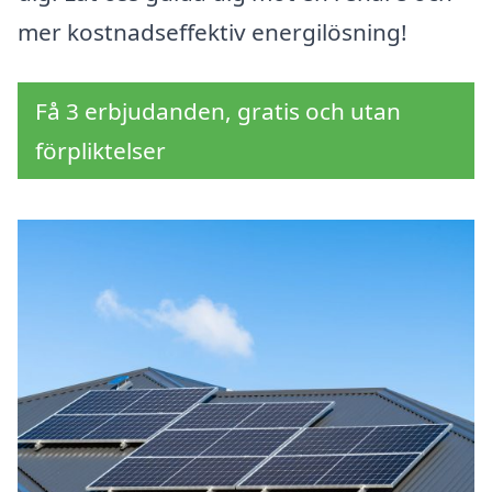
mer kostnadseffektiv energilösning!
Få 3 erbjudanden, gratis och utan
förpliktelser