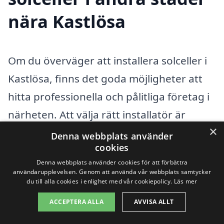
nära Kastlösa
Om du överväger att installera solceller i
Kastlösa, finns det goda möjligheter att
hitta professionella och pålitliga företag i
närheten. Att välja rätt installatör är
×
viktigt för att säkerställa en effektiv
Denna webbplats använder
cookies
installation och högkvalitativa produkter.
Denna webbplats använder cookies för att förbättra
Genom plattformen solceller-kostnad.se
användarupplevelsen. Genom att använda vår webbplats samtycker
du till alla cookies i enlighet med vår cookiepolicy.
Läs mer
kan du enkelt få erbjudanden från olika
företag i regionen och jämföra priser och
ACCEPTERA ALLA
AVVISA ALLT
tjänster. Här är några närliggande städer