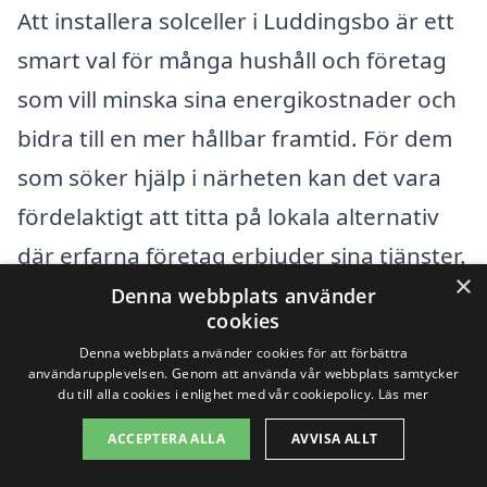
Att installera solceller i Luddingsbo är ett
smart val för många hushåll och företag
som vill minska sina energikostnader och
bidra till en mer hållbar framtid. För dem
som söker hjälp i närheten kan det vara
fördelaktigt att titta på lokala alternativ
där erfarna företag erbjuder sina tjänster.
×
Det finns många fördelar med att anlita
Denna webbplats använder
cookies
professionella installatörer som känner till
Denna webbplats använder cookies för att förbättra
de specifika behov som finns i området.
användarupplevelsen. Genom att använda vår webbplats samtycker
du till alla cookies i enlighet med vår cookiepolicy.
Läs mer
Det kan vara en god idé att överväga att
ACCEPTERA ALLA
AVVISA ALLT
kontakta företag i följande närliggande