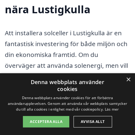
nära Lustigkulla
Att installera solceller i Lustigkulla är en
fantastisk investering för både miljön och
din ekonomiska framtid. Om du
överväger att använda solenergi, men vill
jämföra alternativ och priser, kan det vara
×
Denna webbplats använder
en bra idé att undersöka företag som
cookies
erbjuder solcellslösningar även i
Denna webbplats använder cookies för att förbättra
användarupplevelsen. Genom att använda vår webbplats samtycker
närliggande städer. Genom att göra detta
du till alla cookies i enlighet med vår cookiepolicy.
Läs mer
kan du hitta professionella som har
ACCEPTERA ALLA
AVVISA ALLT
erfarenhet och kunskap för att hjälpa dig