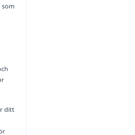
r som
och
ör
r ditt
ör