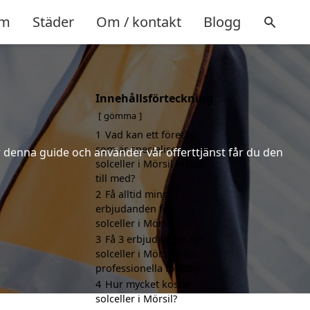
m
Städer
Om / kontakt
Blogg
Innehållsförteckning
gömma
1
Vad kan ett företag
som är specialiserat på
er denna guide och använder vår offerttjänst får du den
solceller i Mörsil hjälpa
till med?
2
Få alltid minst 3
erbjudanden för
solceller i Mörsil
3
Få 3 erbjudanden för
solceller i Mörsil från
professionella företag
4
Hur mycket kostar
solceller i Mörsil?