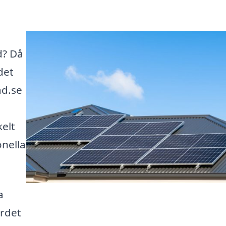
d? Då
det
ad.se
kelt
onella
a
ärdet