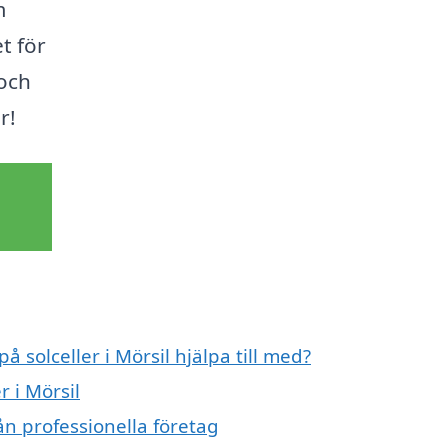
m
t för
 och
r!
å solceller i Mörsil hjälpa till med?
r i Mörsil
rån professionella företag