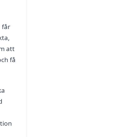
 får
kta,
m att
och få
ka
d
ation