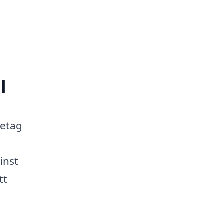
l
retag
inst
tt