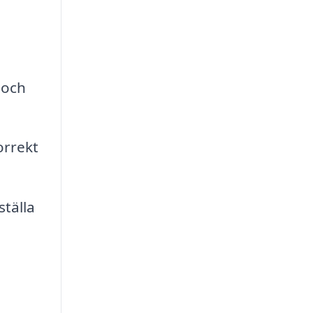
 och
orrekt
ställa