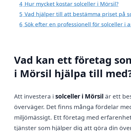
4
Hur mycket kostar solceller i Mörsil?
5
Vad hjälper till att bestämma priset på so
6
Sök efter en professionell för solceller i
Vad kan ett företag som
i Mörsil hjälpa till med
Att investera i
solceller i Mörsil
är ett b
överväger. Det finns många fördelar me
miljömässigt. Ett företag med erfarenh
tjänster som hjälper dig att göra din öve