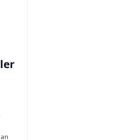
ler
h
dan