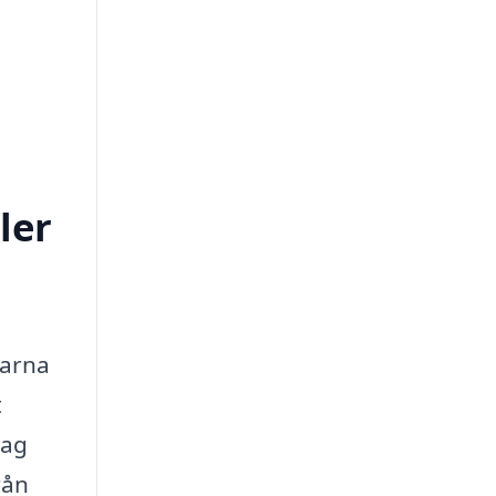
ler
garna
t
tag
rån