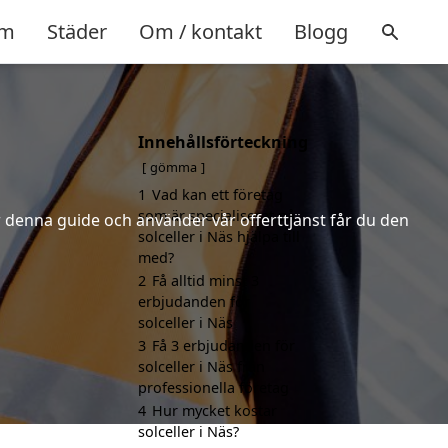
m
Städer
Om / kontakt
Blogg
Innehållsförteckning
gömma
1
Vad kan ett företag
som är specialiserat på
er denna guide och använder vår offerttjänst får du den
solceller i Näs hjälpa till
med?
2
Få alltid minst 3
erbjudanden för
solceller i Näs
3
Få 3 erbjudanden för
solceller i Näs från
professionella företag
4
Hur mycket kostar
solceller i Näs?