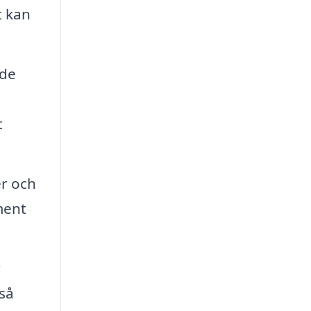
t kan
nde
t
er och
ment
r
så