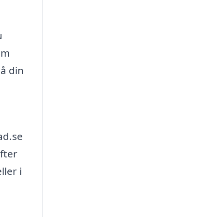
u
tom
å din
ad.se
fter
ler i