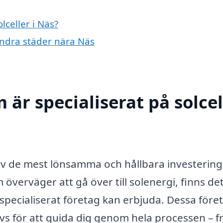
lceller i Näs?
 andra städer nära Näs
 är specialiserat på solcel
en av de mest lönsamma och hållbara investerin
 överväger att gå över till solenergi, finns de
specialiserat företag kan erbjuda. Dessa före
vs för att guida dig genom hela processen – f