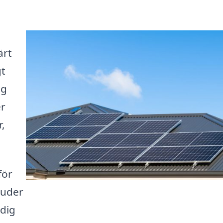
ärt
gt
ag
er
,
för
juder
 dig