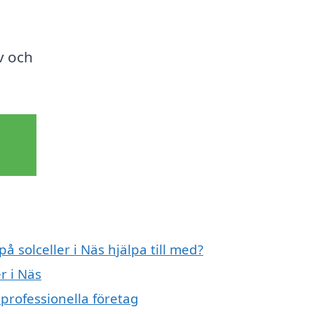
v och
å solceller i Näs hjälpa till med?
r i Näs
 professionella företag