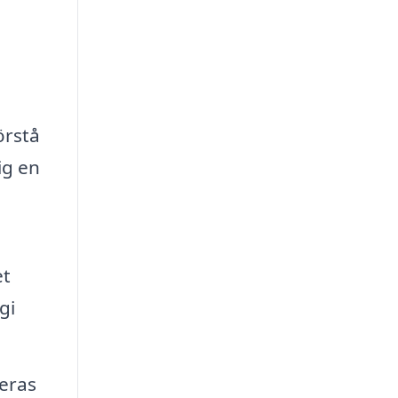
örstå
ig en
et
gi
leras