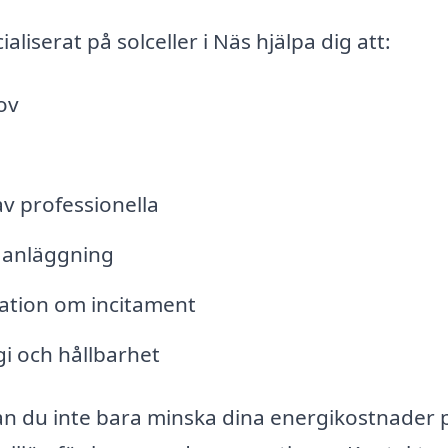
liserat på solceller i Näs hjälpa dig att:
ov
av professionella
n anläggning
ation om incitament
gi och hållbarhet
kan du inte bara minska dina energikostnader 