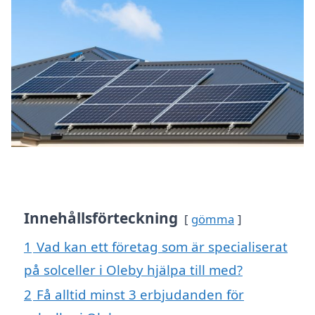
Innehållsförteckning
gömma
1
Vad kan ett företag som är specialiserat
på solceller i Oleby hjälpa till med?
2
Få alltid minst 3 erbjudanden för