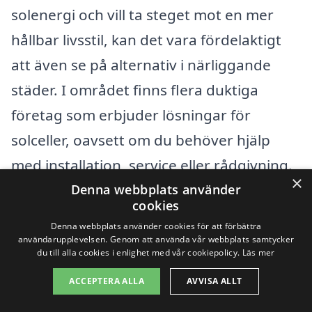
solenergi och vill ta steget mot en mer
hållbar livsstil, kan det vara fördelaktigt
att även se på alternativ i närliggande
städer. I området finns flera duktiga
företag som erbjuder lösningar för
solceller, oavsett om du behöver hjälp
med installation, service eller rådgivning.
×
Här är några städer i närheten där du kan
Denna webbplats använder
cookies
hitta professionella aktörer inom
Denna webbplats använder cookies för att förbättra
området:
användarupplevelsen. Genom att använda vår webbplats samtycker
du till alla cookies i enlighet med vår cookiepolicy.
Läs mer
Torsby
ACCEPTERA ALLA
AVVISA ALLT