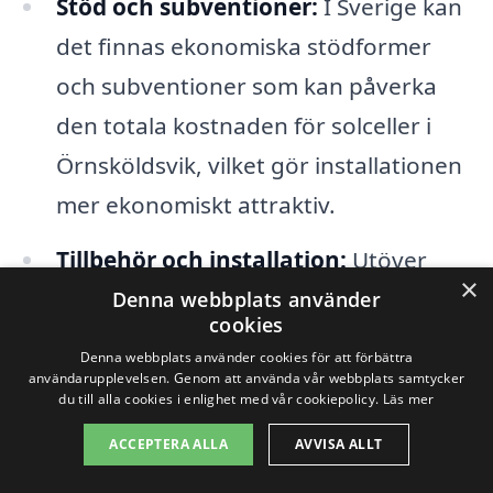
Stöd och subventioner:
I Sverige kan
det finnas ekonomiska stödformer
och subventioner som kan påverka
den totala kostnaden för solceller i
Örnsköldsvik, vilket gör installationen
mer ekonomiskt attraktiv.
Tillbehör och installation:
Utöver
×
solpanelerna kan det även finnas
Denna webbplats använder
cookies
kostnader för växelriktare och andra
Denna webbplats använder cookies för att förbättra
typer av elinstallationer som bidrar till
användarupplevelsen. Genom att använda vår webbplats samtycker
du till alla cookies i enlighet med vår cookiepolicy.
Läs mer
den totala kostnaden.
ACCEPTERA ALLA
AVVISA ALLT
Det är också viktigt att tänka på