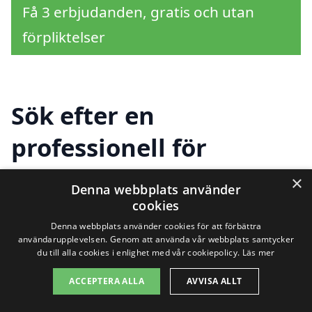
Få 3 erbjudanden, gratis och utan
förpliktelser
Sök efter en
professionell för
solceller i andra städer
×
Denna webbplats använder
nära Persön
cookies
Denna webbplats använder cookies för att förbättra
användarupplevelsen. Genom att använda vår webbplats samtycker
du till alla cookies i enlighet med vår cookiepolicy.
Läs mer
Att installera solceller i Persön kan vara en
ACCEPTERA ALLA
AVVISA ALLT
utmärkt investering för både