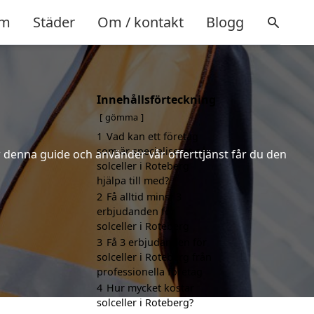
m
Städer
Om / kontakt
Blogg
Innehållsförteckning
gömma
1
Vad kan ett företag
som är specialiserat på
er denna guide och använder vår offerttjänst får du den
solceller i Roteberg
hjälpa till med?
2
Få alltid minst 3
erbjudanden för
solceller i Roteberg
3
Få 3 erbjudanden för
solceller i Roteberg från
professionella företag
4
Hur mycket kostar
solceller i Roteberg?