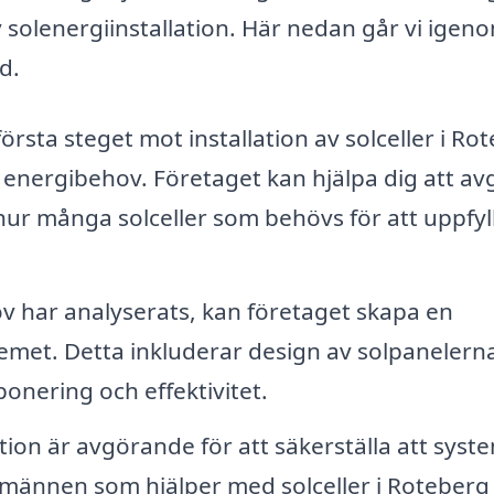
solenergiinstallation. Här nedan går vi igen
d.
örsta steget mot installation av solceller i Ro
a energibehov. Företaget kan hjälpa dig att av
ur många solceller som behövs för att uppfyl
v har analyserats, kan företaget skapa en
temet. Detta inkluderar design av solpanelern
onering och effektivitet.
ation är avgörande för att säkerställa att syst
ckmännen som hjälper med solceller i Roteberg