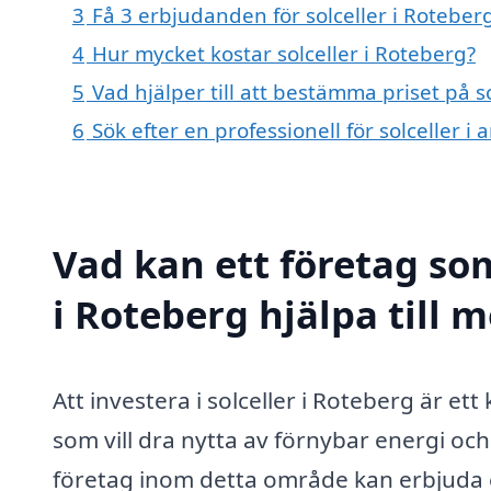
3
Få 3 erbjudanden för solceller i Roteberg
4
Hur mycket kostar solceller i Roteberg?
5
Vad hjälper till att bestämma priset på s
6
Sök efter en professionell för solceller 
Vad kan ett företag som
i Roteberg hjälpa till 
Att investera i solceller i Roteberg är et
som vill dra nytta av förnybar energi och
företag inom detta område kan erbjuda e