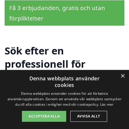
Få 3 erbjudanden, gratis och utan
förpliktelser
Sök efter en
professionell för
solceller i andra städer
×
Denna webbplats använder
cookies
nära Rud
Denna webbplats använder cookies för att förbättra
användarupplevelsen. Genom att använda vår webbplats samtycker
du till alla cookies i enlighet med vår cookiepolicy.
Läs mer
Att investera i solceller i Rud är en
ACCEPTERA ALLA
AVVISA ALLT
utmärkt idé för den som vill minska sina