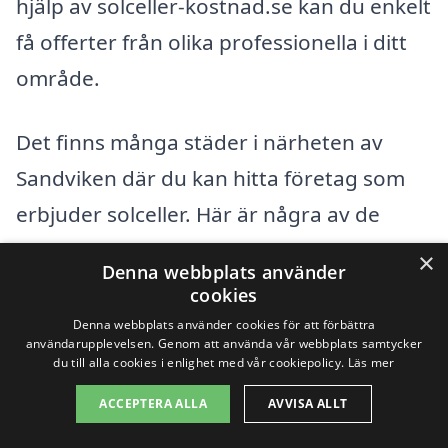
hjälp av solceller-kostnad.se kan du enkelt
få offerter från olika professionella i ditt
område.
Det finns många städer i närheten av
Sandviken där du kan hitta företag som
erbjuder solceller. Här är några av de
närliggande städer där du kan börja din
×
Denna webbplats använder
sökning:
cookies
Denna webbplats använder cookies för att förbättra
användarupplevelsen. Genom att använda vår webbplats samtycker
Gävle
du till alla cookies i enlighet med vår cookiepolicy.
Läs mer
Hofors
ACCEPTERA ALLA
AVVISA ALLT