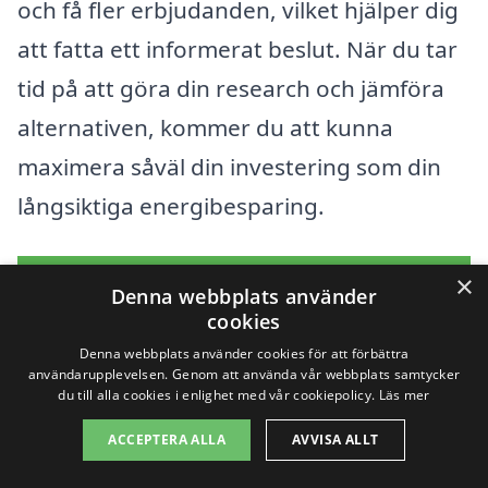
och få fler erbjudanden, vilket hjälper dig
att fatta ett informerat beslut. När du tar
tid på att göra din research och jämföra
alternativen, kommer du att kunna
maximera såväl din investering som din
långsiktiga energibesparing.
×
Få 3 erbjudanden, gratis och utan
Denna webbplats använder
cookies
förpliktelser
Denna webbplats använder cookies för att förbättra
användarupplevelsen. Genom att använda vår webbplats samtycker
du till alla cookies i enlighet med vår cookiepolicy.
Läs mer
Sök efter en
ACCEPTERA ALLA
AVVISA ALLT