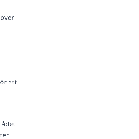
 över
ör att
mrådet
ter.