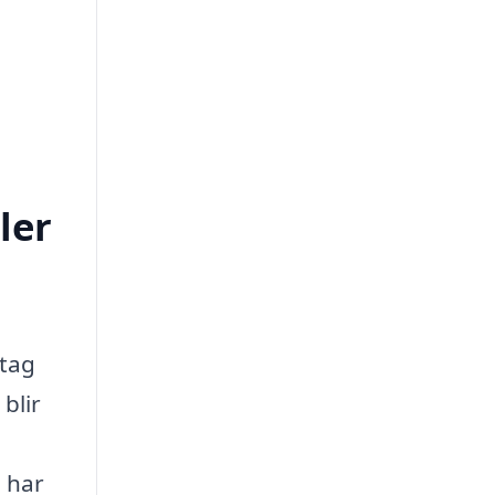
ler
etag
blir
 har