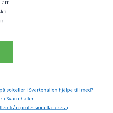
 att
ska
en
å solceller i Svartehallen hjälpa till med?
r i Svartehallen
llen från professionella företag