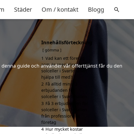
m
Städer
Om / kontakt
Blogg
Innehållsförteckning
gömma
1
Vad kan ett företag
som är specialiserat på
er denna guide och använder vår offerttjänst får du den
solceller i Svartehallen
hjälpa till med?
2
Få alltid minst 3
erbjudanden för
solceller i Svartehallen
3
Få 3 erbjudanden för
solceller i Svartehallen
från professionella
företag
4
Hur mycket kostar