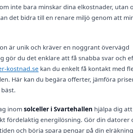
g som inte bara minskar dina elkostnader, utan 
an det bidra till en renare miljö genom att mi
lation är unik och kräver en noggrant övervägd
ag gör du det enklare att få snabba svar och ef
ler-kostnad.se
kan du enkelt få kontakt med fl
llen. Här kan du begära offerter, jämföra prise
 bäst.
tag inom
solceller i Svartehallen
hjälpa dig att
t fördelaktig energilösning. Gör din datorer 
mtiden och börja spara pengar på din elräkning