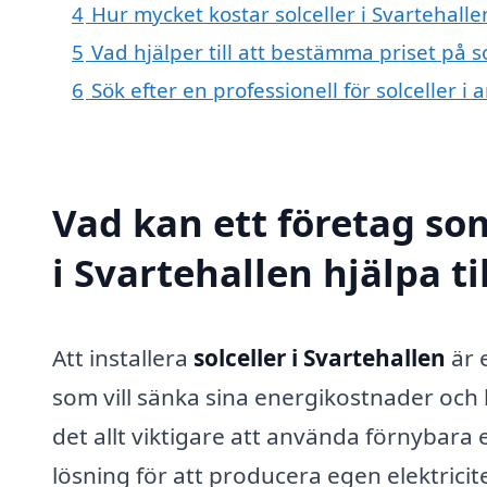
4
Hur mycket kostar solceller i Svartehalle
5
Vad hjälper till att bestämma priset på so
6
Sök efter en professionell för solceller 
Vad kan ett företag som
i Svartehallen hjälpa t
Att installera
solceller i Svartehallen
är 
som vill sänka sina energikostnader och bi
det allt viktigare att använda förnybara e
lösning för att producera egen elektric