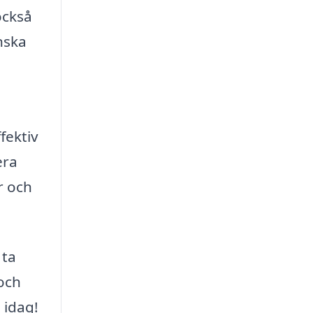
också
nska
fektiv
era
r och
 ta
och
 idag!