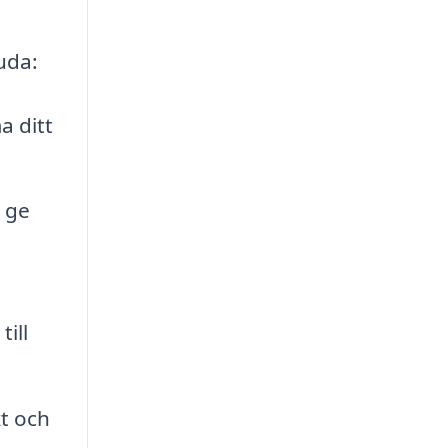
uda:
a ditt
 ge
ill
kt och