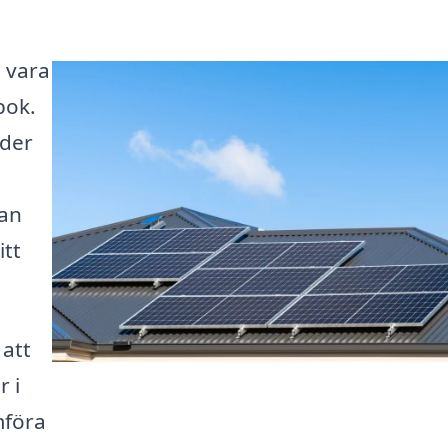
n vara
bok.
uder
kan
itt
 att
r i
mföra