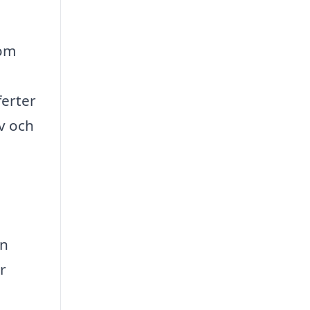
nom
ferter
ov och
en
r