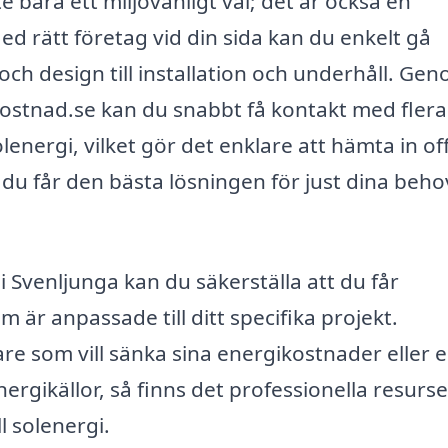
nte bara ett miljövänligt val; det är också en
ed rätt företag vid din sida kan du enkelt gå
ch design till installation och underhåll. Ge
kostnad.se kan du snabbt få kontakt med flera
lenergi, vilket gör det enklare att hämta in of
t du får den bästa lösningen för just dina beh
 i Svenljunga kan du säkerställa att du får
 är anpassade till ditt specifika projekt.
e som vill sänka sina energikostnader eller 
nergikällor, så finns det professionella resurse
ll solenergi.