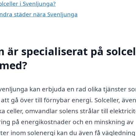
olceller i Svenljunga?
i andra städer nära Svenljunga
 är specialiserat på solcel
l med?
Svenljunga kan erbjuda en rad olika tjänster s
tt gå över till förnybar energi. Solceller, äve
celler, omvandlar solens strålar till elektricit
ring på energikostnader och en minskning av
rter inom solenergi kan du även få vägledning