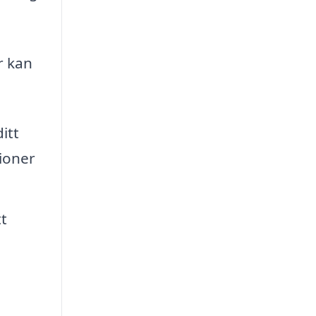
r kan
itt
ioner
tt