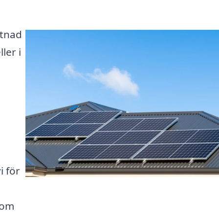
stnad
ler i
i för
enom