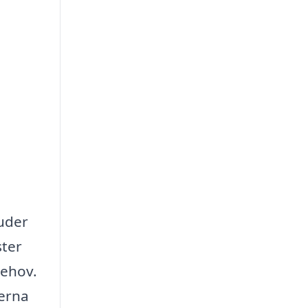
juder
ster
behov.
terna