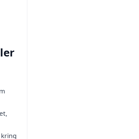
ler
om
n
et,
 kring