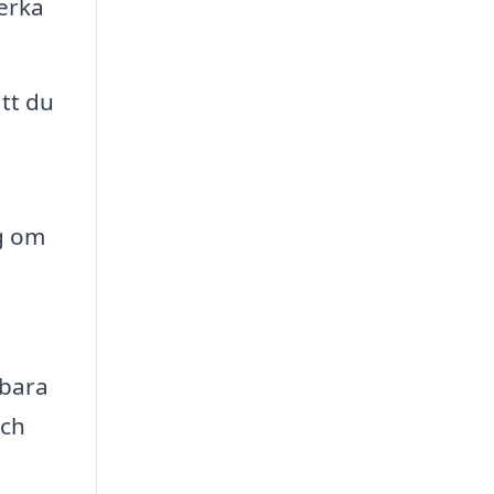
verka
tt du
ng om
 bara
och