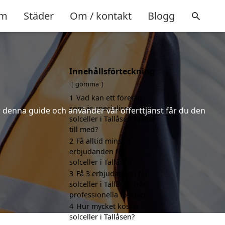
m
Städer
Om / kontakt
Blogg
Innehållsförteckning
gömma
1
Vad kan ett företag
som är specialiserat på
er denna guide och använder vår offerttjänst får du den
solceller i Tallåsen hjälpa
till med?
2
Få alltid minst 3
erbjudanden för
solceller i Tallåsen
3
Få 3 erbjudanden för
solceller i Tallåsen från
professionella företag
4
Hur mycket kostar
solceller i Tallåsen?