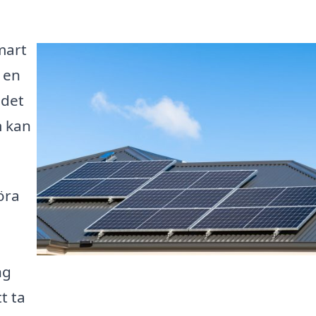
smart
 en
 det
m kan
öra
ng
t ta