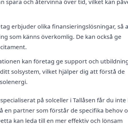
an spara och återvinna över tid, vilket kan på
ag erbjuder olika finansieringslösningar, så a
ring som känns överkomlig. De kan också ge
ncitament.
lationen kan företag ge support och utbildni
tt solsystem, vilket hjälper dig att förstå de
solenergi.
ecialiserat på solceller i Tallåsen får du inte
kså en partner som förstår de specifika behov 
etta kan leda till en mer effektiv och lönsam