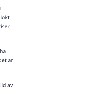
h
klokt
iser
 ha
det är
ild av