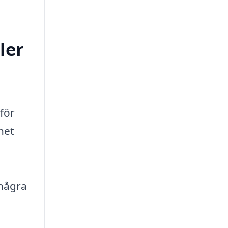
ler
 för
het
 några