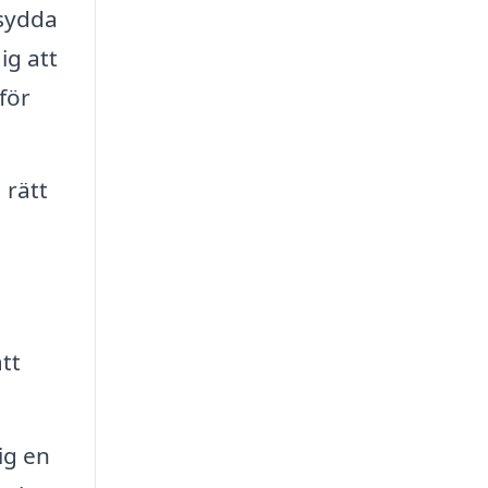
rsydda
ig att
för
 rätt
tt
ig en