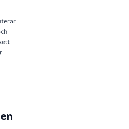
nterar
och
sett
r
sen