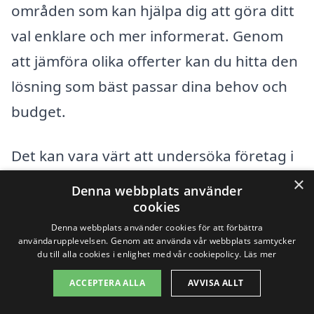
områden som kan hjälpa dig att göra ditt
val enklare och mer informerat. Genom
att jämföra olika offerter kan du hitta den
lösning som bäst passar dina behov och
budget.
Det kan vara värt att undersöka företag i
följande städer för att få en bra överblick
×
Denna webbplats använder
över möjligheterna:
cookies
Denna webbplats använder cookies för att förbättra
användarupplevelsen. Genom att använda vår webbplats samtycker
Västerås
du till alla cookies i enlighet med vår cookiepolicy.
Läs mer
Köping
ACCEPTERA ALLA
AVVISA ALLT