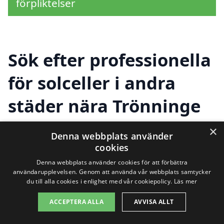
förpliktelser
Sök efter professionella
för solceller i andra
städer nära Trönninge
×
Denna webbplats använder
Att installera solceller i Trönninge är ett
cookies
effektivt sätt att sänka dina
Denna webbplats använder cookies för att förbättra
användarupplevelsen. Genom att använda vår webbplats samtycker
energikostnader och bidra till en mer
du till alla cookies i enlighet med vår cookiepolicy.
Läs mer
hållbar framtid. Om du överväger att
ACCEPTERA ALLA
AVVISA ALLT
investera i solenergi, kan det vara bra att