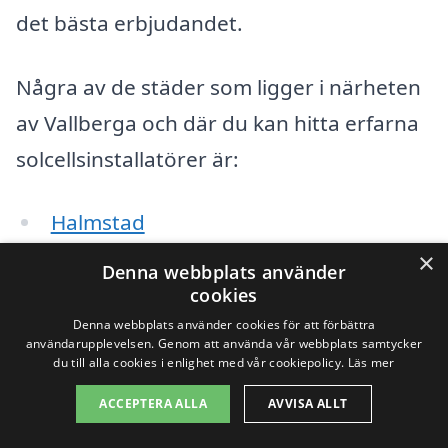
det bästa erbjudandet.
Några av de städer som ligger i närheten
av Vallberga och där du kan hitta erfarna
solcellsinstallatörer är:
Halmstad
×
Laholm
Denna webbplats använder
cookies
Åstorp
Denna webbplats använder cookies för att förbättra
användarupplevelsen. Genom att använda vår webbplats samtycker
du till alla cookies i enlighet med vår cookiepolicy.
Läs mer
Båstad
ACCEPTERA ALLA
AVVISA ALLT
Simrishamn