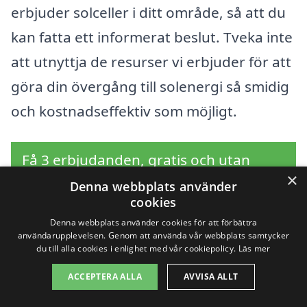
erbjuder solceller i ditt område, så att du
kan fatta ett informerat beslut. Tveka inte
att utnyttja de resurser vi erbjuder för att
göra din övergång till solenergi så smidig
och kostnadseffektiv som möjligt.
Få 3 erbjudanden, gratis och utan
×
förpliktelser
Denna webbplats använder
cookies
Denna webbplats använder cookies för att förbättra
användarupplevelsen. Genom att använda vår webbplats samtycker
du till alla cookies i enlighet med vår cookiepolicy.
Läs mer
Sök efter en
ACCEPTERA ALLA
AVVISA ALLT
professionell för