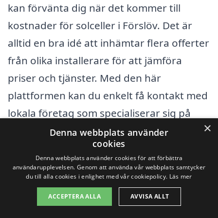
kan förvänta dig när det kommer till
kostnader för solceller i Förslöv. Det är
alltid en bra idé att inhämtar flera offerter
från olika installerare för att jämföra
priser och tjänster. Med den här
plattformen kan du enkelt få kontakt med
lokala företag som specialiserar sig på
×
solceller, vilket gör det möjligt för dig att
Denna webbplats använder
cookies
fatta ett välgrundat beslut. Att investera i
Denna webbplats använder cookies för att förbättra
solenergi är inte bara bra för miljön utan
användarupplevelsen. Genom att använda vår webbplats samtycker
du till alla cookies i enlighet med vår cookiepolicy.
Läs mer
kan också leda till betydande besparingar
ACCEPTERA ALLA
AVVISA ALLT
över tid.