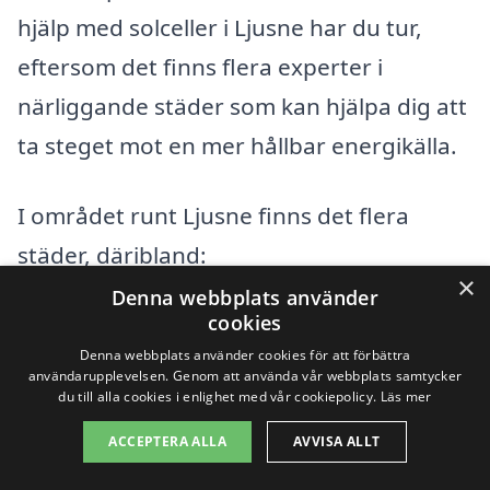
hjälp med solceller i Ljusne har du tur,
eftersom det finns flera experter i
närliggande städer som kan hjälpa dig att
ta steget mot en mer hållbar energikälla.
I området runt Ljusne finns det flera
städer, däribland:
×
Denna webbplats använder
Söderhamn
cookies
Denna webbplats använder cookies för att förbättra
Hassela
användarupplevelsen. Genom att använda vår webbplats samtycker
du till alla cookies i enlighet med vår cookiepolicy.
Läs mer
Krylbo
ACCEPTERA ALLA
AVVISA ALLT
Delsbo