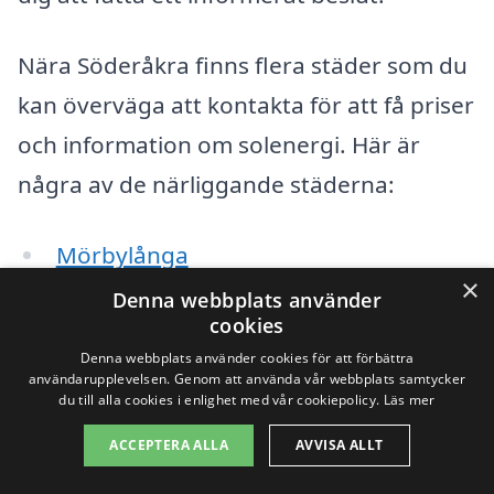
Nära Söderåkra finns flera städer som du
kan överväga att kontakta för att få priser
och information om solenergi. Här är
några av de närliggande städerna:
Mörbylånga
×
Denna webbplats använder
Kalmar
cookies
Denna webbplats använder cookies för att förbättra
Borgholm
användarupplevelsen. Genom att använda vår webbplats samtycker
du till alla cookies i enlighet med vår cookiepolicy.
Läs mer
Torsås
ACCEPTERA ALLA
AVVISA ALLT
Färjestaden