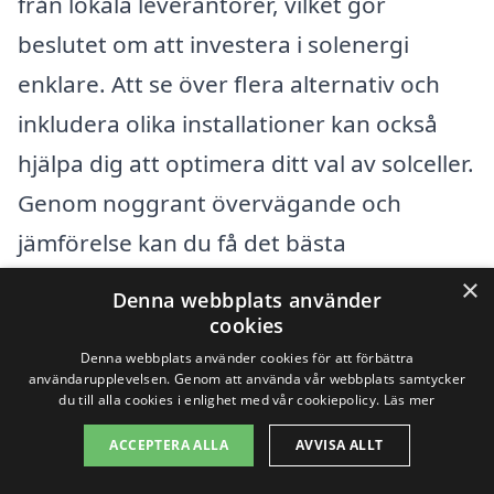
från lokala leverantörer, vilket gör
beslutet om att investera i solenergi
enklare. Att se över flera alternativ och
inkludera olika installationer kan också
hjälpa dig att optimera ditt val av solceller.
Genom noggrant övervägande och
jämförelse kan du få det bästa
erbjudandet och njuta av fördelarna med
×
Denna webbplats använder
solenergi i ditt hem.
cookies
Denna webbplats använder cookies för att förbättra
användarupplevelsen. Genom att använda vår webbplats samtycker
Få 3 erbjudanden, gratis och utan
du till alla cookies i enlighet med vår cookiepolicy.
Läs mer
förpliktelser
ACCEPTERA ALLA
AVVISA ALLT