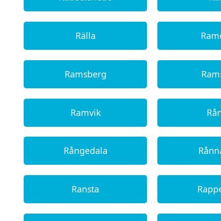
Rälla
Ram
Ramsberg
Ram
Ramvik
Rå
Rångedala
Rånn
Ransta
Rapp