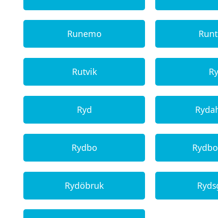
Runemo
Run
Rutvik
R
Ryd
Ryda
Rydbo
Rydb
Rydöbruk
Ryds