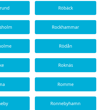
grund
Röbäck
tsholm
Rockhammar
holme
Rödån
ke
Roknäs
ma
Romme
neby
Ronnebyhamn