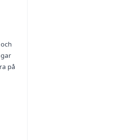
 och
ngar
ra på