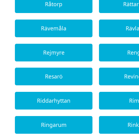
Råtorp
Rätta
Rävemåla
Rävl
Rejmyre
Ren
Resarö
Revi
Riddarhyttan
Ri
Ringarum
Rin