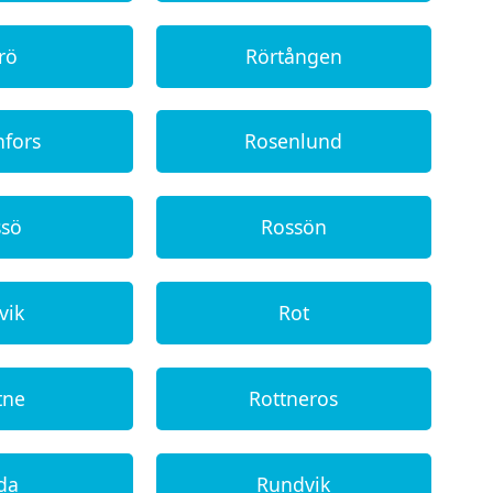
rö
Rörtången
nfors
Rosenlund
ssö
Rossön
vik
Rot
tne
Rottneros
da
Rundvik