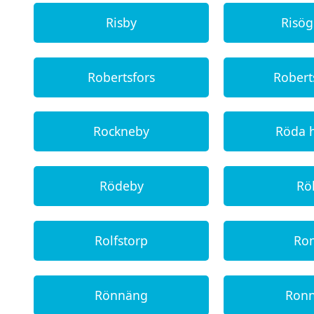
Risby
Risö
Robertsfors
Rober
Rockneby
Röda 
Rödeby
Rö
Rolfstorp
Ro
Rönnäng
Ron