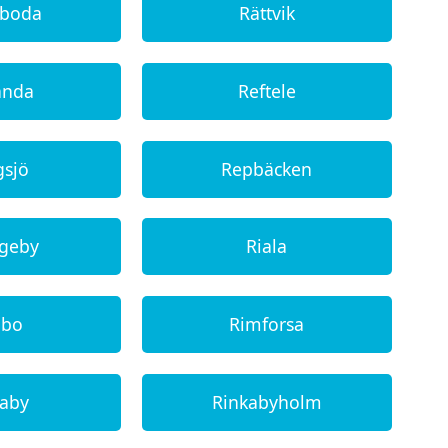
rboda
Rättvik
anda
Reftele
gsjö
Repbäcken
ngeby
Riala
mbo
Rimforsa
kaby
Rinkabyholm