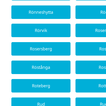
Rönneshytta
Rö
Rörvik
Rose
Rosersberg
Ro
Röstånga
Ros
Roteberg
Rot
Rud
Ru