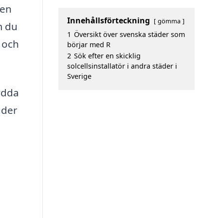
den
Innehållsförteckning
gömma
m du
1
Översikt över svenska städer som
n och
börjar med R
2
Sök efter en skicklig
solcellsinstallatör i andra städer i
Sverige
sydda
uder