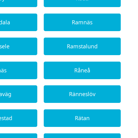
dala
Ramnäs
sele
Ramstalund
näs
Råneå
aväg
Ränneslöv
estad
Rätan