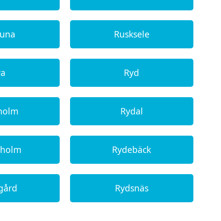
tuna
Rusksele
ya
Ryd
holm
Rydal
oholm
Rydebäck
gård
Rydsnäs